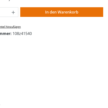
 Anzahl: Gib den gewünschten Wert ein o
In den Warenkorb
ttel hinzufügen
ummer:
108z41540
"