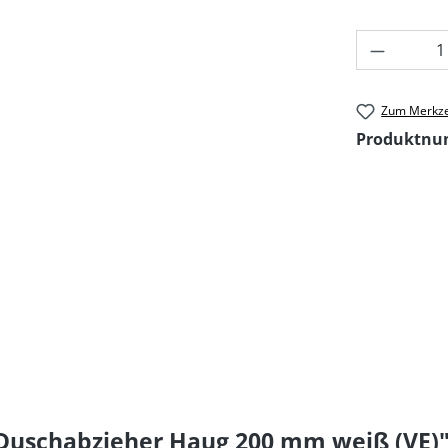
Produkt
Zum Merkze
Produktn
 Duschabzieher Haug 200 mm weiß (VE)