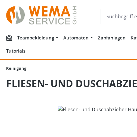
m Hauptinhalt springen
Zur Suche springen
Zur Hauptnavigation springen
Teambekleidung
Automaten
Zapfanlagen
Ka
Tutorials
Reinigung
FLIESEN- UND DUSCHABZIE
Bildergalerie überspringen