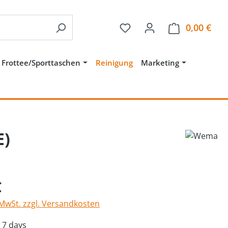
Du hast 0 Produkte auf 
0,00 €
Ware
Frottee/Sporttaschen
Reinigung
Marketing
E)
eis:
€
 MwSt. zzgl. Versandkosten
: 7 days