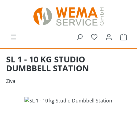
Zum Hauptinhalt springen
Du hast 0 Produk
Ware
SL 1 - 10 KG STUDIO
DUMBBELL STATION
Ziva
Bildergalerie überspringen