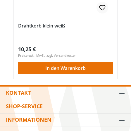
Drahtkorb klein weiß
Regulärer Preis:
10,25 €
Preise exkl. MwSt. zzgl. Versandkosten
In den Warenkorb
KONTAKT
SHOP-SERVICE
INFORMATIONEN