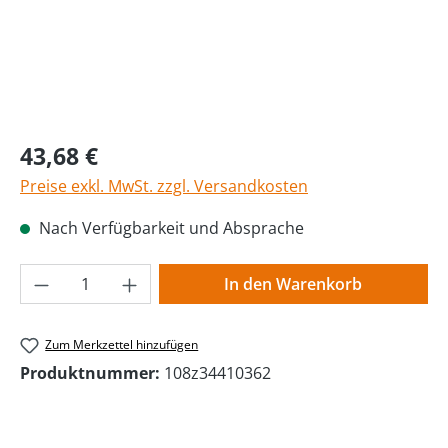
Regulärer Preis:
43,68 €
Preise exkl. MwSt. zzgl. Versandkosten
Nach Verfügbarkeit und Absprache
Produkt Anzahl: Gib den gewünschten Wer
In den Warenkorb
Zum Merkzettel hinzufügen
Produktnummer:
108z34410362