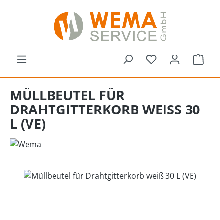
Zum Hauptinhalt springen
Du hast 0 Produk
Ware
MÜLLBEUTEL FÜR
DRAHTGITTERKORB WEISS 30 L
(VE)
Bildergalerie überspringen