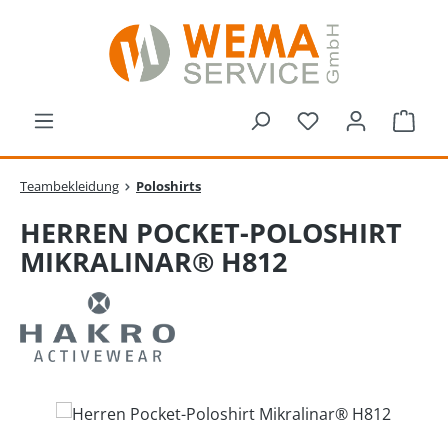
Zum Hauptinhalt springen
Du hast 0 Produk
Ware
Teambekleidung
Poloshirts
HERREN POCKET-POLOSHIRT
MIKRALINAR® H812
Bildergalerie überspringen