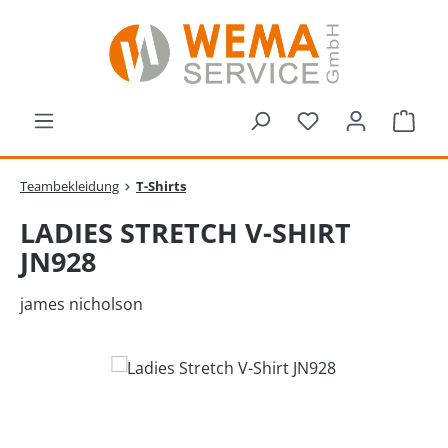
Zum Hauptinhalt springen
Du hast 0 Produk
Ware
Teambekleidung
T-Shirts
LADIES STRETCH V-SHIRT
JN928
james nicholson
Bildergalerie überspringen