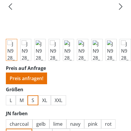
Preis auf Anfrage
Preis anfragen!
auswählen
Größen
L
M
S
XL
XXL
auswählen
JN farben
charcoal
gelb
lime
navy
pink
rot