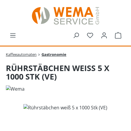
Zum Hauptinhalt springen
Du hast 0 Produk
Ware
Kaffeeautomaten
Gastronomie
RÜHRSTÄBCHEN WEISS 5 X 1
000 STK (VE)
Bildergalerie überspringen