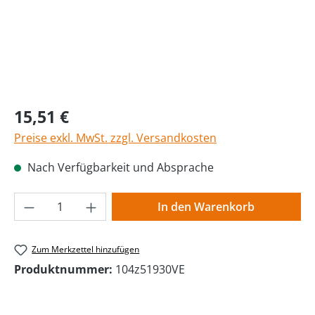
Regulärer Preis:
15,51 €
Preise exkl. MwSt. zzgl. Versandkosten
Nach Verfügbarkeit und Absprache
Produkt Anzahl: Gib den gewünschten Wer
In den Warenkorb
Zum Merkzettel hinzufügen
Produktnummer:
104z51930VE