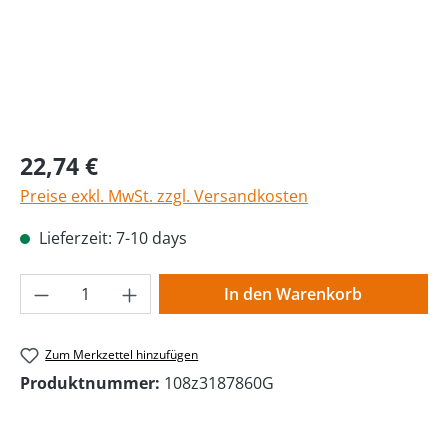
Regulärer Preis:
22,74 €
Preise exkl. MwSt. zzgl. Versandkosten
Lieferzeit: 7-10 days
Produkt Anzahl: Gib den gewünschten Wer
In den Warenkorb
Zum Merkzettel hinzufügen
Produktnummer:
108z3187860G