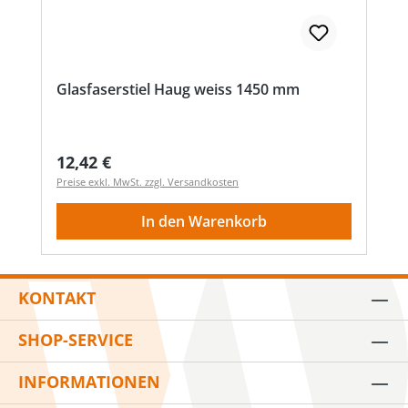
Glasfaserstiel Haug weiss 1450 mm
Regulärer Preis:
12,42 €
Preise exkl. MwSt. zzgl. Versandkosten
In den Warenkorb
KONTAKT
SHOP-SERVICE
INFORMATIONEN