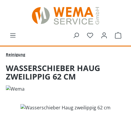
Zum Hauptinhalt springen
Du hast 0 Produk
Ware
Reinigung
WASSERSCHIEBER HAUG
ZWEILIPPIG 62 CM
Bildergalerie überspringen