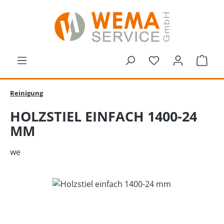
Zum Hauptinhalt springen
Du hast 0 Produk
Ware
Reinigung
HOLZSTIEL EINFACH 1400-24
MM
we
Bildergalerie überspringen