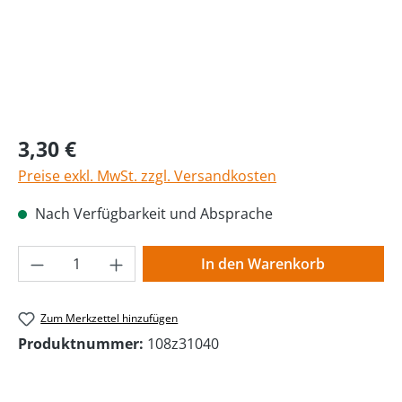
Regulärer Preis:
3,30 €
Preise exkl. MwSt. zzgl. Versandkosten
Nach Verfügbarkeit und Absprache
Produkt Anzahl: Gib den gewünschten Wer
In den Warenkorb
Zum Merkzettel hinzufügen
Produktnummer:
108z31040