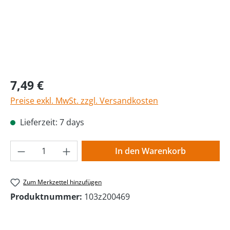
Regulärer Preis:
7,49 €
Preise exkl. MwSt. zzgl. Versandkosten
Lieferzeit: 7 days
Produkt Anzahl: Gib den gewünschten Wer
In den Warenkorb
Zum Merkzettel hinzufügen
Produktnummer:
103z200469