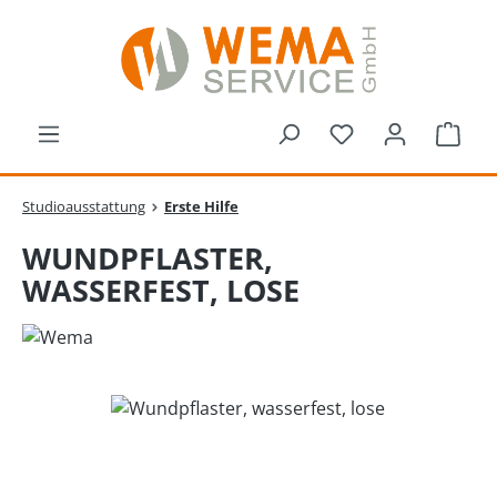
Zum Hauptinhalt springen
Du hast 0 Produk
Ware
Studioausstattung
Erste Hilfe
WUNDPFLASTER,
WASSERFEST, LOSE
Bildergalerie überspringen