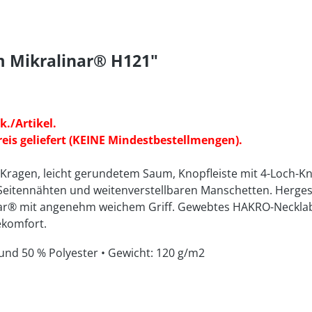
m Mikralinar® H121"
k./Artikel.
is geliefert (KEINE Mindestbestellmengen).
-Kragen, leicht gerundetem Saum, Knopfleiste mit 4-Loch-Kn
 Seitennähten und weitenverstellbaren Manschetten. Herges
ar® mit angenehm weichem Griff. Gewebtes HAKRO-Necklabe
ekomfort.
und 50 % Polyester • Gewicht: 120 g/m2