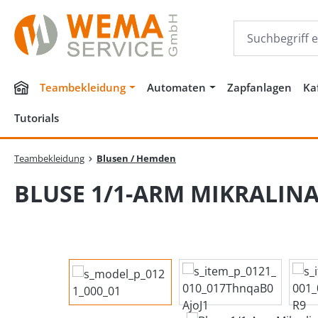
m Hauptinhalt springen
Zur Suche springen
Zur Hauptnavigation springen
Teambekleidung
Automaten
Zapfanlagen
Ka
Tutorials
Teambekleidung
Blusen / Hemden
BLUSE 1/1-ARM MIKRALIN
Bildergalerie überspringen