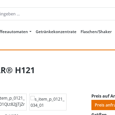
ffeeautomaten
Getränkekonzentrate
Flaschen/Shaker
AR® H121
Preis auf A
Preis anfr
aus
Größen