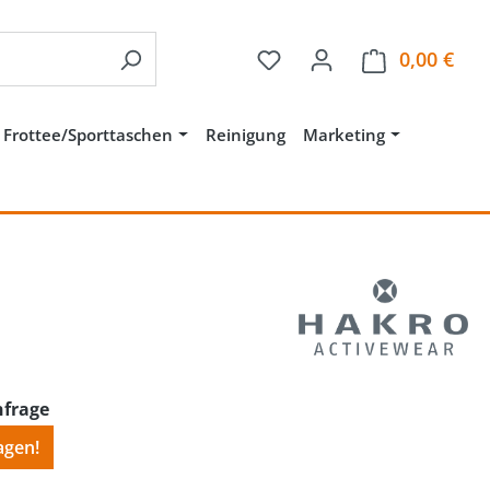
Du hast 0 Produkte auf 
0,00 €
Ware
Frottee/Sporttaschen
Reinigung
Marketing
nfrage
agen!
wählen