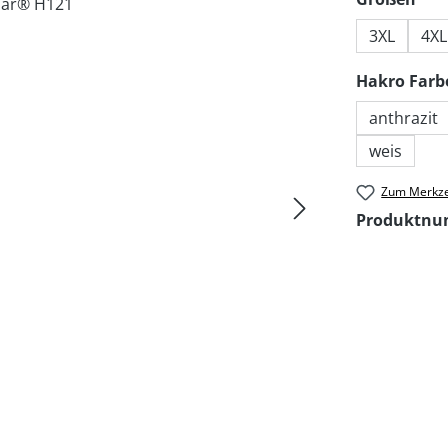
3XL
4XL
Hakro Farb
anthrazit
weis
Zum Merkze
Produktn