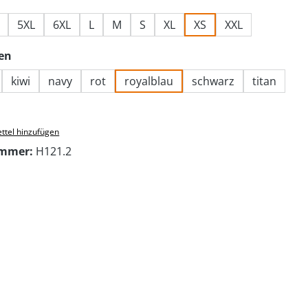
5XL
6XL
L
M
S
XL
XS
XXL
auswählen
en
kiwi
navy
rot
royalblau
schwarz
titan
ttel hinzufügen
ummer:
H121.2