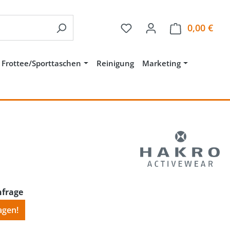
Du hast 0 Produkte auf 
0,00 €
Ware
Frottee/Sporttaschen
Reinigung
Marketing
nfrage
agen!
wählen