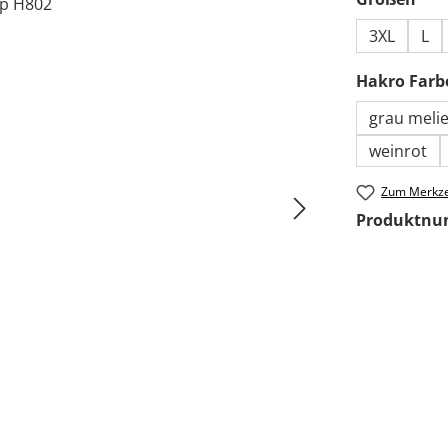
3XL
L
Hakro Farb
grau melie
weinrot
Zum Merkze
Produktn