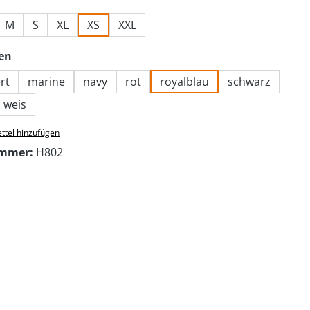
M
S
XL
XS
XXL
auswählen
en
rt
marine
navy
rot
royalblau
schwarz
weis
ttel hinzufügen
ummer:
H802