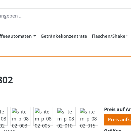
ffeeautomaten
Getränkekonzentrate
Flaschen/Shaker
802
Preis auf A
Preis anfr
aus
Größen