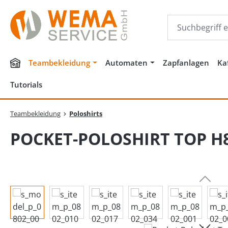
m Hauptinhalt springen
Zur Suche springen
Zur Hauptnavigation springen
Teambekleidung
Automaten
Zapfanlagen
Ka
Tutorials
Teambekleidung
Poloshirts
POCKET-POLOSHIRT TOP H
Bildergalerie überspringen